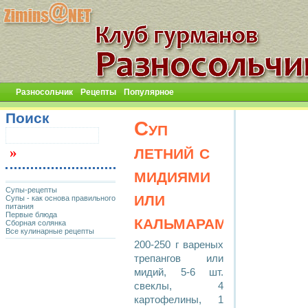
Разносольчик
Рецепты
Популярное
Поиск
Суп
летний с
мидиями
Супы-рецепты
или
Супы - как основа правильного
питания
Первые блюда
кальмарами
Сборная солянка
Все кулинарные рецепты
200-250 г вареных
трепангов или
мидий, 5-6 шт.
свеклы, 4
картофелины, 1