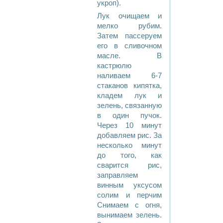
укроп).
Лук очищаем и
мелко рубим.
Затем пассеруем
его в сливочном
масле. В
кастрюлю
наливаем 6-7
стаканов кипятка,
кладем лук и
зелень, связанную
в один пучок.
Через 10 минут
добавляем рис. За
несколько минут
до того, как
сварится рис,
заправляем
винным уксусом
солим и перчим
Снимаем с огня,
вынимаем зелень.