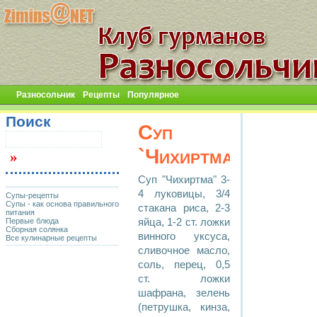
Разносольчик
Рецепты
Популярное
Поиск
Суп
`Чихиртма`
Суп "Чихиртма" 3-
4 луковицы, 3/4
Супы-рецепты
Супы - как основа правильного
стакана риса, 2-3
питания
Первые блюда
яйца, 1-2 ст. ложки
Сборная солянка
винного уксуса,
Все кулинарные рецепты
сливочное масло,
соль, перец, 0,5
ст. ложки
шафрана, зелень
(петрушка, кинза,