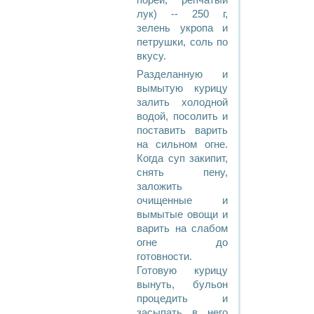
порей, репчатый
лук) -- 250 г,
зелень укропа и
петрушки, соль по
вкусу.
Разделанную и
вымытую курицу
залить холодной
водой, посолить и
поставить варить
на сильном огне.
Когда суп закипит,
снять пену,
заложить
очищенные и
вымытые овощи и
варить на слабом
огне до
готовности.
Готовую курицу
вынуть, бульон
процедить и
засыпать в него