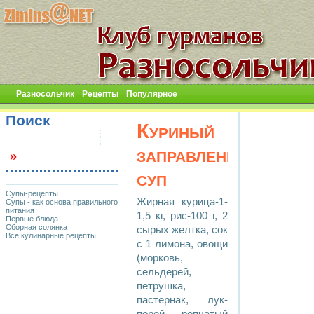
Разносольчик
Рецепты
Популярное
Поиск
Куриный
заправленный
суп
Супы-рецепты
Жирная курица-1-
Супы - как основа правильного
питания
1,5 кг, рис-100 г, 2
Первые блюда
Сборная солянка
сырых желтка, сок
Все кулинарные рецепты
с 1 лимона, овощи
(морковь,
сельдерей,
петрушка,
пастернак, лук-