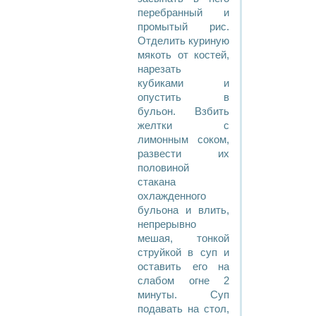
перебранный и
промытый рис.
Отделить куриную
мякоть от костей,
нарезать
кубиками и
опустить в
бульон. Взбить
желтки с
лимонным соком,
развести их
половиной
стакана
охлажденного
бульона и влить,
непрерывно
мешая, тонкой
струйкой в суп и
оставить его на
слабом огне 2
минуты. Суп
подавать на стол,