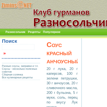
Разносольчик
Рецепты
Популярное
Поиск
Соус
красный
анчоусный
Разные соусы, заправки и т.п.
20 г лука, 20 г
Соусы - несколько полезных
советов
каперсов, 100 г
Сборная солянка
Все кулинарные рецепты
зелени петрушки,
30 г анчоусов, 20 г
сливочного масла,
200 г бульона, 5 г
муки, соль, перец
по вкусу Лук