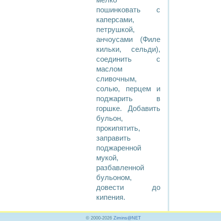
мелко
пошинковать с
каперсами,
петрушкой,
анчоусами (Филе
кильки, сельди),
соединить с
маслом
сливочным,
солью, перцем и
поджарить в
горшке. Добавить
бульон,
прокипятить,
заправить
поджаренной
мукой,
разбавленной
бульоном,
довести до
кипения.
© 2000-2026
Zimins@NET