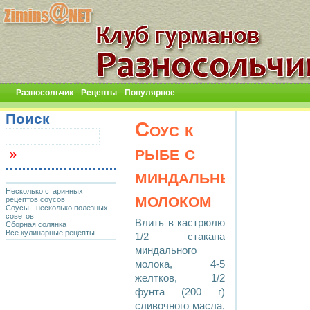
Разносольчик
Рецепты
Популярное
Поиск
Соус к
рыбе с
миндальным
Несколько старинных
молоком
рецептов соусов
Соусы - несколько полезных
советов
Влить в кастрюлю
Сборная солянка
Все кулинарные рецепты
1/2 стакана
миндального
молока, 4-5
желтков, 1/2
фунта (200 г)
сливочного масла,