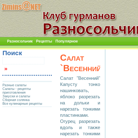
Разносольчик
Рецепты
Популярное
Поиск
Салат
`Весенний`
Салат "Весенний"
Капусту тонко
Разные салаты
Салаты - рецепты
нашинковать,
приготовления
Закуски и салаты
яблоко разрезать
Сборная солянка
на дольки и
Все кулинарные рецепты
нарезать тонкими
пластинками.
Огурец разрезать
вдоль и также
нарезать тонкими