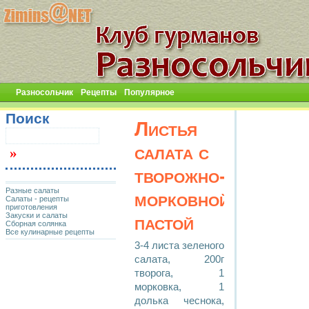
Разносольчик
Рецепты
Популярное
Поиск
Листья
салата с
творожно-
Разные салаты
морковной
Салаты - рецепты
приготовления
Закуски и салаты
пастой
Сборная солянка
Все кулинарные рецепты
3-4 листа зеленого
салата, 200г
творога, 1
морковка, 1
долька чеснока,