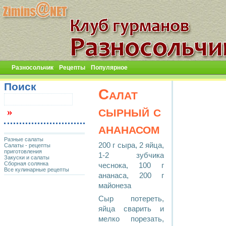
Разносольчик
Рецепты
Популярное
Поиск
Салат
сырный с
ананасом
Разные салаты
200 г сыра, 2 яйца,
Салаты - рецепты
приготовления
1-2 зубчика
Закуски и салаты
Сборная солянка
чеснока, 100 г
Все кулинарные рецепты
ананаса, 200 г
майонеза
Сыр потереть,
яйца сварить и
мелко порезать,