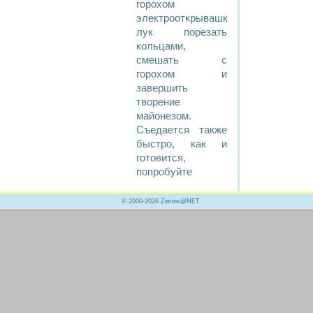
горохом
электрооткрывашкой;
лук порезать
кольцами,
смешать с
горохом и
завершить
творение
майонезом.
Съедается также
быстро, как и
готовится,
попробуйте
© 2000-2026
Zimins@NET