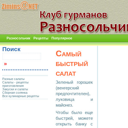
Разносольчик
Рецепты
Популярное
Поиск
Самый
быстрый
салат
Разные салаты
Зеленый горошек
Салаты - рецепты
приготовления
(венгерский
Закуски и салаты
Сборная солянка
предпочтителен),
Все кулинарные рецепты
луковица и
майонез.
Чтобы было еще
быстрей, можете
открыть банку с