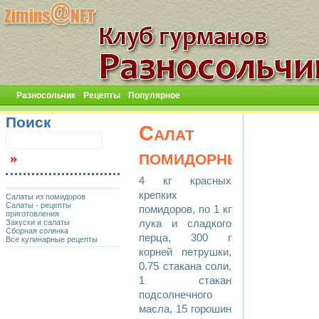
Разносольчик
Рецепты
Популярное
Поиск
Салат
помидорный
4 кг красных
крепких
Салаты из помидоров
Салаты - рецепты
помидоров, по 1 кг
приготовления
Закуски и салаты
лука и сладкого
Сборная солянка
перца, 300 г
Все кулинарные рецепты
корней петрушки,
0.75 стакана соли,
1 стакан
подсолнечного
масла, 15 горошин