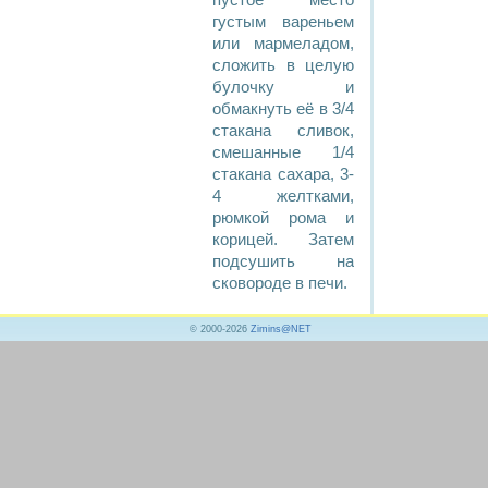
пустое место
густым вареньем
или мармеладом,
сложить в целую
булочку и
обмакнуть её в 3/4
стакана сливок,
смешанные 1/4
стакана сахара, 3-
4 желтками,
рюмкой рома и
корицей. Затем
подсушить на
сковороде в печи.
© 2000-2026
Zimins@NET