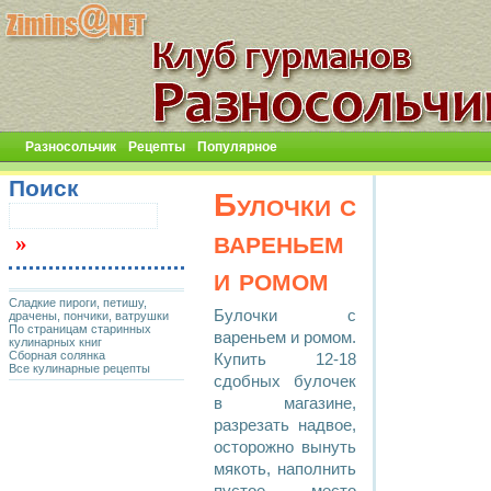
Разносольчик
Рецепты
Популярное
Поиск
Булочки с
вареньем
и ромом
Сладкие пироги, петишу,
Булочки с
драчены, пончики, ватрушки
По страницам старинных
вареньем и ромом.
кулинарных книг
Сборная солянка
Купить 12-18
Все кулинарные рецепты
сдобных булочек
в магазине,
разрезать надвое,
осторожно вынуть
мякоть, наполнить