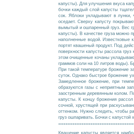
капусты). Для улучшения вкуса кап
бочки каждый слой капусты тщате
сок. Яблоки укладывают в лунки, 
оседает. Сверху капусту покрываю
вымытый и ошпаренный груз. Вес гр
капусты). В качестве груза можно
наполненные водой. Известковые ка
портят квашеный продукт. Под дейс
поверхности капусты рассола груз 
этом очищенные кочаны укладывают 
граммов соли на 10 литров воды). Б
При такой температуре брожение зак
суток. Однако быстрое брожение ух
Замедленное брожение, при темпе
образуются газы с неприятным зап
заостренным деревянным колом. По
капусты. К концу брожения рассол
сочной, хрустящей при раскусыван
оттенком. Нужно следить, чтобы р
груз ошпаривать. Бочки с капустой х
******************************************
Квашение капусты является наибо