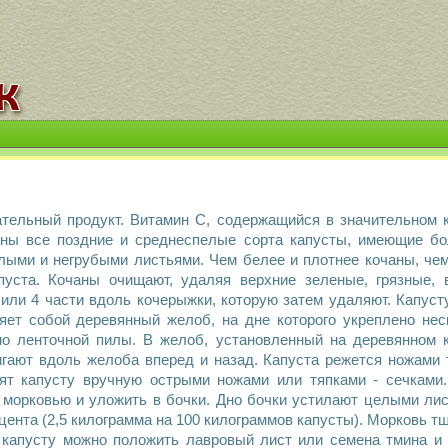
ательный продукт. Витамин С, содержащийся в значительном 
дны все поздние и среднеспелые сорта капусты, имеющие бо
лыми и негрубыми листьями. Чем белее и плотнее кочаны, че
пуста. Кочаны очищают, удаляя верхние зеленые, грязные,
2 или 4 части вдоль кочерыжки, которую затем удаляют. Капус
яет собой деревянный желоб, на дне которого укреплено нес
но ленточной пилы. В желоб, установленный на деревянном 
гают вдоль желоба вперед и назад. Капуста режется ножами 
бят капусту вручную острыми ножами или тяпками - сечками
морковью и уложить в бочки. Дно бочки устилают целыми лис
оцента (2,5 килограмма на 100 килограммов капусты). Морковь т
капусту можно положить лавровый лист или семена тмина и а