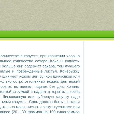
количестве в капусте, при квашении хорошо
льшое количество сахара. Кочаны капусты
м больше они содержат сахара, тем лучшего
 вялые и поврежденные листья. Кочерыжку
ту шинкуют ножом или ручной шинковкой или
колько остро отточенных ножей; для ножей
корыте, вставляют ящичек без дна. Кочаны
тонкой стружкой и падает в корыто; ширина
. Шинкованную или рубленую капусту надо
тьями капусты. Соль должна быть чистая и
щательно моют, чистят и режут кусочками или
ниса (20 - 30 граммов на 100 килограммов