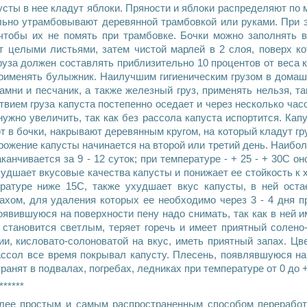
усты в нее кладут яблоки. Пряности и яблоки распределяют по 
льно утрамбовывают деревянной трамбовкой или руками. При 
чтобы их не помять при трамбовке. Бочки можно заполнять в
т целыми листьями, затем чистой марлей в 2 слоя, поверх к
уза должен составлять приблизительно 10 процентов от веса 
 применять булыжник. Наилучшим гигиеническим грузом в дома
мни и песчаник, а также железный груз, применять нельзя, т
твием груза капуста постепенно оседает и через несколько час
нужно увеличить, так как без рассола капуста испортится. Ка
в бочки, накрывают деревянным кругом, на который кладут гру
рожение капусты начинается на второй или третий день. Наиболе
анчивается за 9 - 12 суток; при температуре - + 25 - + 30С он
удшает вкусовые качества капусты и понижает ее стойкость к х
ратуре ниже 15С, также ухудшает вкус капусты, в ней оста
ахом, для удаления которых ее необходимо через 3 - 4 дня п
явившуюся на поверхности пену надо снимать, так как в ней
 становится светлым, теряет горечь и имеет приятный солено
ии, кисловато-солоноватой на вкус, иметь приятный запах. Ц
ассол все время покрывал капусту. Плесень, появлявшуюся на 
ранят в подвалах, погребах, ледниках при температуре от 0 до +
******
лее простым и самым распространенным способом переработк