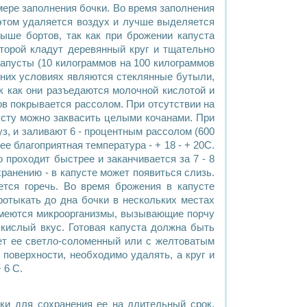
мере заполнения бочки. Во время заполнения
этом удаляется воздух и лучше выделяется
ыше бортов, так как при брожении капуста
оторой кладут деревянный круг и тщательно
капусты (10 килограммов на 100 килограммов
шних условиях являются стеклянные бутыли,
ак как они разъедаются молочной кислотой и
ов покрывается рассолом. При отсутствии на
пусту можно заквасить целыми кочанами. При
з, и заливают 6 - процентным рассолом (600
е благоприятная температура - + 18 - + 20С.
о проходит быстрее и заканчивается за 7 - 8
ранению - в капусте может появиться слизь.
ется горечь. Во время брожения в капусте
ротыкать до дна бочки в нескольких местах
 имеются микроорганизмы, вызывающие порчу
-кислый вкус. Готовая капуста должна быть
вет ее светло-соломенный или с желтоватым
поверхности, необходимо удалять, а круг и
 6 С.
и для сохранения ее на длительный срок.