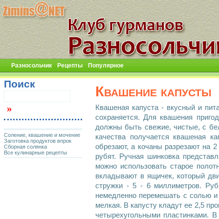
Разносольчик
Рецепты
Популярное
Поиск
Квашение капусты
Квашеная капуста - вкусный и пит
сохраняется. Для квашения приго
должны быть свежие, чистые, с бе
Соление, квашение и мочение
качества получается квашеная ка
Заготовка продуктов впрок
обрезают, а кочаны разрезают на 
Сборная солянка
Все кулинарные рецепты
рубят. Ручная шинковка представл
можно использовать старое полот
вкладывают в ящичек, который дви
стружки - 5 - 6 миллиметров. Ру
немедленно перемешать с солью и 
мелкая. В капусту кладут ее 2,5 пр
четырехугольными пластинками. В 