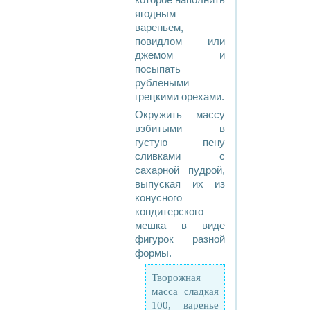
которое наполнить
ягодным
вареньем,
повидлом или
джемом и
посыпать
рублеными
грецкими орехами.
Окружить массу
взбитыми в
густую пену
сливками с
сахарной пудрой,
выпуская их из
конусного
кондитерского
мешка в виде
фигурок разной
формы.
Творожная
масса сладкая
100, варенье