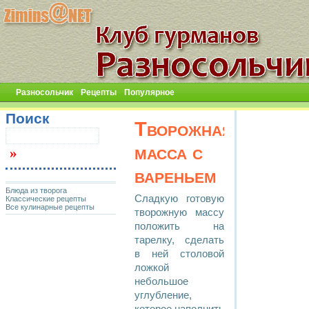
Разносольчик
Рецепты
Популярное
Поиск
Творожная
масса с
вареньем
Блюда из творога
Сладкую готовую
Классические рецепты
Все кулинарные рецепты
творожную массу
положить на
тарелку, сделать
в ней столовой
ложкой
небольшое
углубление,