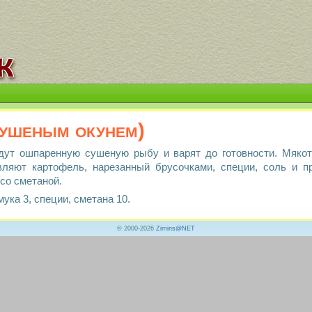
сушеным окунем)
дут ошпаренную сушеную рыбу и варят до готовности. Мяко
вляют картофель, нарезанный брусочками, специи, соль и п
со сметаной.
ука 3, специи, сметана 10.
© 2000-2026
Zimins@NET