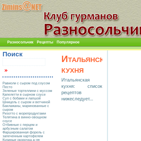
Разносольчик
Рецепты
Популярное
Поиск
Итальянская
кухня
Итальянская
Равиоли с сыром под соусом
кухня: список
Песто
Зеленые тортеллини с муссом
рецептов
Капелетти в сырном соусе
Суп с бобами и лапшой
нижеследует...
Шницель с сыром и ветчиной
Баклажаны, маринованные с
сыром
Ризотто с морепродуктами
Телятина в винно-овощном
соусе
Отбивные с перцем и
арбузным салатом
Фаршированная форель с
запеченным картофелем
Куриные окорочка а-ля