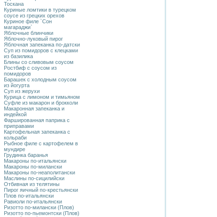
Тоскана
Куриные ломтики в турецком
соусе из грецких орехов
Куриное филе `Сон
магараджи`
Яблочные блинчики
Яблочно-луковый пирог
Яблочная запеканка по-датски
Суп из помидоров с клецками
из базилика
Блины со сливовым соусом
Ростбиф с соусом из
помидоров
Барашек с холодным соусом
из йогурта
Суп из жерухи
Курица с лимоном и тимьяном
Суфле из макарон и брокколи
Макаронная запеканка и
индейкой
Фаршированная паприка с
приправами
Картофельная запеканка с
кольраби
Рыбное филе с картофелем в
мундире
Грудинка баранья
Макароны по-итальянски
Макароны по-милански
Макароны по-неаполитански
Маслины по-сицилийски
Отбивная из телятины
Пирог яичный по-крестьянски
Плов по-итальянски
Равиоли по-итальянски
Ризотто по-милански (Плов)
Ризотто по-пьемонтски (Плов)