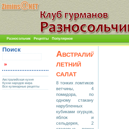
Разносольчик
Рецепты
Популярное
Поиск
Австралийский
летний
салат
Австралийская кухня
8 тонких ломтиков
Кухни народов мира
Все кулинарные рецепты
ветчины, 4
помидора, по
одному стакану
нарубленных
кубиками огурцов,
яблок и
сельдерея, 2