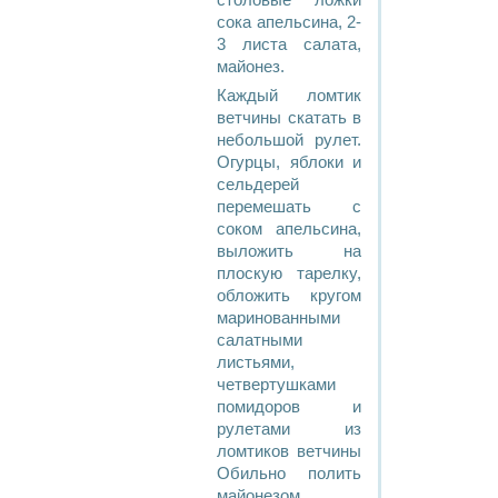
столовые ложки
сока апельсина, 2-
3 листа салата,
майонез.
Каждый ломтик
ветчины скатать в
небольшой рулет.
Огурцы, яблоки и
сельдерей
перемешать с
соком апельсина,
выложить на
плоскую тарелку,
обложить кругом
маринованными
салатными
листьями,
четвертушками
помидоров и
рулетами из
ломтиков ветчины
Обильно полить
майонезом.