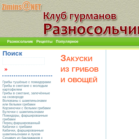
Разносольчик
Рецепты
Популярное
Поиск
Закуски
из грибов
и овощей
Грибы тушёные с помидорами
Грибы в сметане с молодым
картофелем
Грибы в сметане, запечённые
на сковороде
Волованы с шампиньонами
или белыми грибами
Корзиночки с белыми грибами
Булочки с шампиньонами
Помидоры, фаршированные
грибами
Перец фаршированный
Кабачки с грибами
Кабачки, фаршированные
шампиньонами и луком
Сендвич из баклажанов с