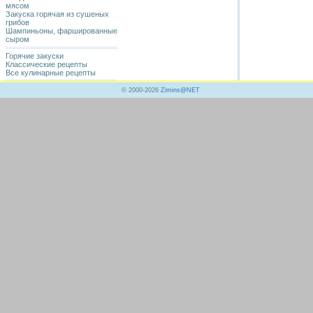
мясом
Закуска горячая из сушеных
грибов
Шампиньоны, фаршированные
сыром
Горячие закуски
Классические рецепты
Все кулинарные рецепты
© 2000-2026
Zimins@NET